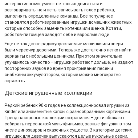
интерактивными, умеют не только двигаться и
разговаривать, но и петь, записывать голос ребенка,
выполнять определенные команды. Все популярнее
становятся роботизированные
игрушки домашних животных
,
которые способны заменить котенка или щенка. Кстати,
роботов-питомцев заводят себе и взрослые люди.
Еще не так давно радиоуправляемые машинки или звери
были чересчур дорогими. Теперь же достаточно легко найти
варианты с небольшим ценником. При этом значительно
улучшилось качество – игрушки работают дольше, не издают
посторонних звуков во время проигрывания песен и
снабжены аккумулятором, которые можно многократно
заряжать.
Детские игрушечные коллекции
Редкий ребенок 90-х годов не коллекционировал игрушки из
Kinder или знаменитые кэпсы с разнообразными картинками.
Тренд на игровые коллекции сохранился – дети обожают
собирать персонажей мультфильмов, разные фигурки, в том
числе динозавров и сказочных существ. В категории детских
игрушек для девочек выпускаются целые кукольные серии,