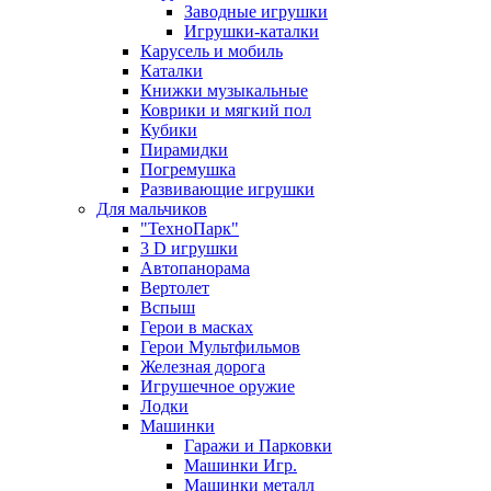
Заводные игрушки
Игрушки-каталки
Карусель и мобиль
Каталки
Книжки музыкальные
Коврики и мягкий пол
Кубики
Пирамидки
Погремушка
Развивающие игрушки
Для мальчиков
"ТехноПарк"
3 D игрушки
Автопанорама
Вертолет
Вспыш
Герои в масках
Герои Мультфильмов
Железная дорога
Игрушечное оружие
Лодки
Машинки
Гаражи и Парковки
Машинки Игр.
Машинки металл