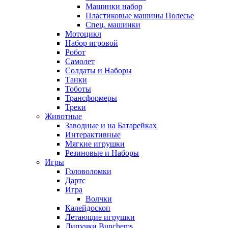
Машинки набор
Пластиковые машины Полесье
Спец. машинки
Мотоцикл
Набор игровой
Робот
Самолет
Солдаты и Наборы
Танки
Тоботы
Трансформеры
Треки
Животные
Заводные и на Батарейках
Интерактивные
Мягкие игрушки
Резиновые и Наборы
Игры
Головоломки
Дартс
Игра
Волчки
Калейдоскоп
Летающие игрушки
Липучки Bunchems