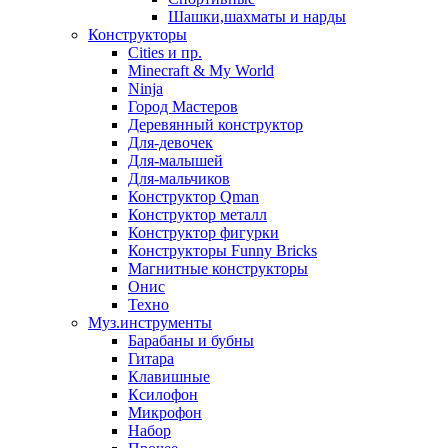
Шашки,шахматы и нарды
Конструкторы
Cities и пр.
Minecraft & My World
Ninja
Город Мастеров
Деревянный конструктор
Для-девочек
Для-малышей
Для-мальчиков
Конструктор Qman
Конструктор металл
Конструктор фигурки
Конструкторы Funny Bricks
Магнитные конструкторы
Онис
Техно
Муз.инструменты
Барабаны и бубны
Гитара
Клавишные
Ксилофон
Микрофон
Набор