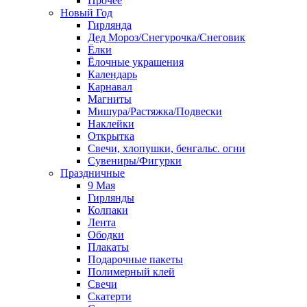
Прочее
Новый Год
Гирлянда
Дед Мороз/Снегурочка/Снеговик
Ёлки
Ёлочные украшения
Календарь
Карнавал
Магниты
Мишура/Растяжка/Подвески
Наклейки
Открытка
Свечи, хлопушки, бенгальс. огни
Сувениры/Фигурки
Праздничные
9 Мая
Гирлянды
Колпаки
Лента
Ободки
Плакаты
Подарочные пакеты
Полимерный клей
Свечи
Скатерти