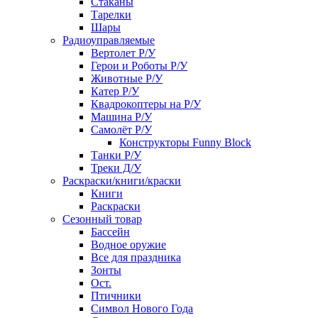
Стаканы
Тарелки
Шары
Радиоуправляемые
Вертолет Р/У
Герои и Роботы Р/У
Животные Р/У
Катер Р/У
Квадрокоптеры на Р/У
Машина Р/У
Самолёт Р/У
Конструкторы Funny Block
Танки Р/У
Треки Д/У
Раскраски/книги/краски
Книги
Раскраски
Сезонный товар
Бассейн
Водное оружие
Все для праздника
Зонты
Ост.
Птичники
Символ Нового Года