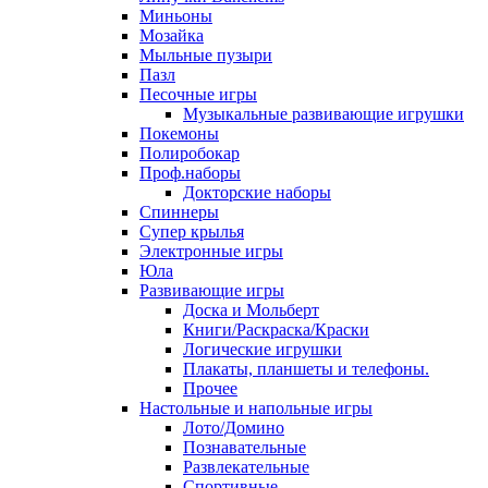
Миньоны
Мозайка
Мыльные пузыри
Пазл
Песочные игры
Музыкальные развивающие игрушки
Покемоны
Полиробокар
Проф.наборы
Докторские наборы
Спиннеры
Супер крылья
Электронные игры
Юла
Развивающие игры
Доска и Мольберт
Книги/Раскраска/Краски
Логические игрушки
Плакаты, планшеты и телефоны.
Прочее
Настольные и напольные игры
Лото/Домино
Познавательные
Развлекательные
Спортивные