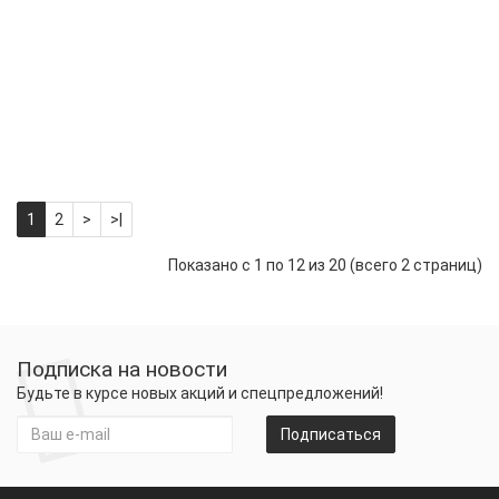
Машина
Р/У,
BIGFOOT,
DL18A02
1550р.
-
Купить
+
1
2
>
>|
Показано с 1 по 12 из 20 (всего 2 страниц)
Подписка на новости
Будьте в курсе новых акций и спецпредложений!
Подписаться