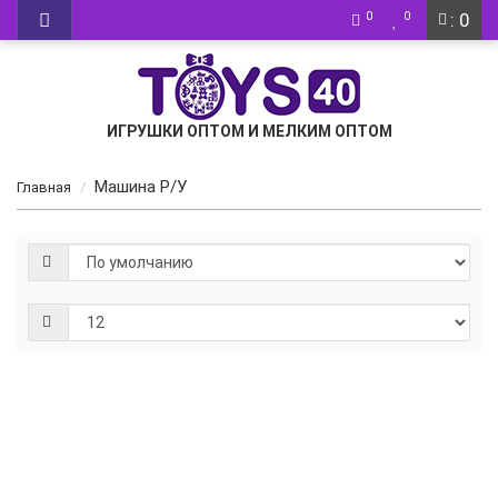
0
0
: 0
ИГРУШКИ ОПТОМ И МЕЛКИМ ОПТОМ
Машина Р/У
Главная
Гоночная
машина
1:14 Р/У,
3239-8,
042
930р.
-
Купить
+