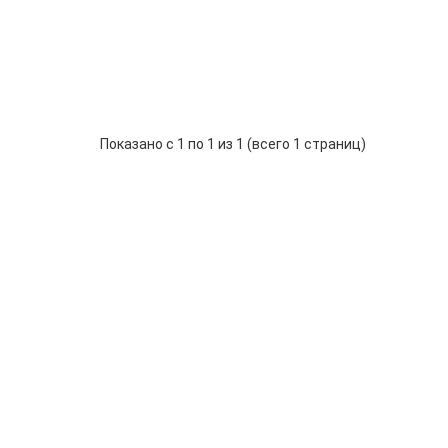
004
А004
1
шт.
р.
-
Купить
+
Показано с 1 по 1 из 1 (всего 1 страниц)