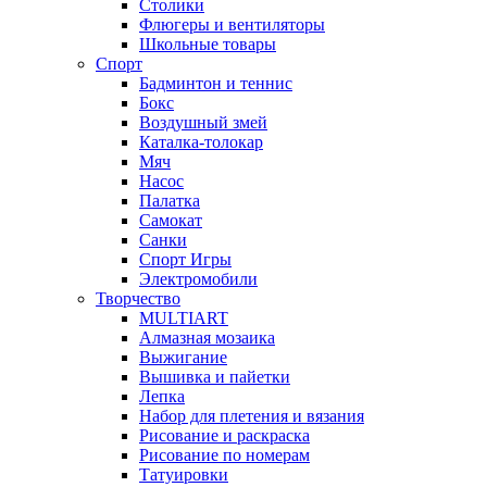
Столики
Флюгеры и вентиляторы
Школьные товары
Спорт
Бадминтон и теннис
Бокс
Воздушный змей
Каталка-толокар
Мяч
Насос
Палатка
Самокат
Санки
Спорт Игры
Электромобили
Творчество
MULTIART
Алмазная мозаика
Выжигание
Вышивка и пайетки
Лепка
Набор для плетения и вязания
Рисование и раскраска
Рисование по номерам
Татуировки