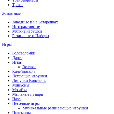
Трансформеры
Треки
Животные
Заводные и на Батарейках
Интерактивные
Мягкие игрушки
Резиновые и Наборы
Игры
Головоломки
Дартс
Игра
Волчки
Калейдоскоп
Летающие игрушки
Липучки Bunchems
Миньоны
Мозайка
Мыльные пузыри
Пазл
Песочные игры
Музыкальные развивающие игрушки
Покемоны