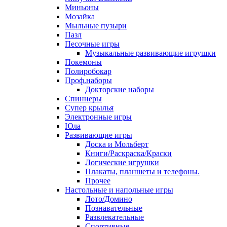
Миньоны
Мозайка
Мыльные пузыри
Пазл
Песочные игры
Музыкальные развивающие игрушки
Покемоны
Полиробокар
Проф.наборы
Докторские наборы
Спиннеры
Супер крылья
Электронные игры
Юла
Развивающие игры
Доска и Мольберт
Книги/Раскраска/Краски
Логические игрушки
Плакаты, планшеты и телефоны.
Прочее
Настольные и напольные игры
Лото/Домино
Познавательные
Развлекательные
Спортивные