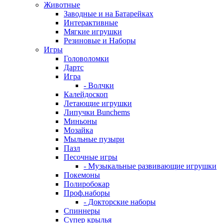
Животные
Заводные и на Батарейках
Интерактивные
Мягкие игрушки
Резиновые и Наборы
Игры
Головоломки
Дартс
Игра
- Волчки
Калейдоскоп
Летающие игрушки
Липучки Bunchems
Миньоны
Мозайка
Мыльные пузыри
Пазл
Песочные игры
- Музыкальные развивающие игрушки
Покемоны
Полиробокар
Проф.наборы
- Докторские наборы
Спиннеры
Супер крылья