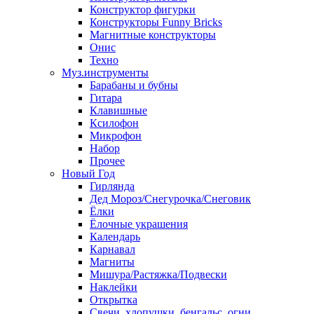
Конструктор фигурки
Конструкторы Funny Bricks
Магнитные конструкторы
Онис
Техно
Муз.инструменты
Барабаны и бубны
Гитара
Клавишные
Ксилофон
Микрофон
Набор
Прочее
Новый Год
Гирлянда
Дед Мороз/Снегурочка/Снеговик
Ёлки
Ёлочные украшения
Календарь
Карнавал
Магниты
Мишура/Растяжка/Подвески
Наклейки
Открытка
Свечи, хлопушки, бенгальс. огни