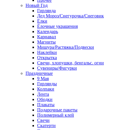
Прочее
Новый Год
Гирлянда
Дед Мороз/Снегурочка/Снеговик
Ёлки
Ёлочные украшения
Календарь
Карнавал
Магниты
Мишура/Растяжка/Подвески
Наклейки
Открытка
Свечи, хлопушки, бенгальс. огни
Сувениры/Фигурки
Праздничные
9 Мая
Гирлянды
Колпаки
Лента
Ободки
Плакаты
Подарочные пакеты
Полимерный клей
Свечи
Скатерти