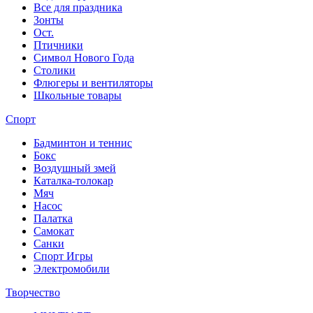
Все для праздника
Зонты
Ост.
Птичники
Символ Нового Года
Столики
Флюгеры и вентиляторы
Школьные товары
Спорт
Бадминтон и теннис
Бокс
Воздушный змей
Каталка-толокар
Мяч
Насос
Палатка
Самокат
Санки
Спорт Игры
Электромобили
Творчество