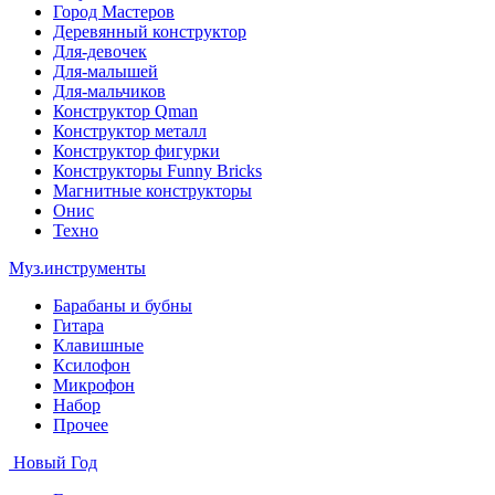
Город Мастеров
Деревянный конструктор
Для-девочек
Для-малышей
Для-мальчиков
Конструктор Qman
Конструктор металл
Конструктор фигурки
Конструкторы Funny Bricks
Магнитные конструкторы
Онис
Техно
Муз.инструменты
Барабаны и бубны
Гитара
Клавишные
Ксилофон
Микрофон
Набор
Прочее
Новый Год