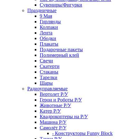
Сувениры/Фигурки
Праздничные
9 Мая
Гирлянды
Колпаки
Лента
Ободки
Плакаты
Подарочные пакеты
Полимерный клей
Свечи
Скатерти
Стаканы
Тарелки
Шары
Радиоуправляемые
Вертолет Р/У
Герои и Роботы Р/У
Животные Р/У
Катер Р/У
Квадрокоптеры на Р/У
Машина Р/У
Самолёт Р/У
- Конструкторы Funny Block
Танки Р/У