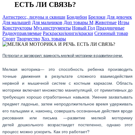
ЕСТЬ ЛИ СВЯЗЬ?
Антистресс, лизуны и сквиши
Бондибон
Брелоки
Для девочек
Для малышей
Для мальчиков
Доп товары М
Животные
Игры
Конструкторы
Муз.инструменты
Новый Год
Праздничные
Радиоуправляемые
Раскраски/книги/краски
Сезонный товар
Спорт
Творчество
Хоз. товары
Потрогал и заговорил: важность мелкой моторики в развитии речи.
Мелкая моторика— это способность ребенка производить
точные движения в результате сложного взаимодействия
нервной и мышечной систем с костным каркасом. Область
моторики включает множество манипуляций, от примитивных до
требующих хорошо отработанных навыков. Умение захватывать
предмет ладонью, затем непродолжительное время удерживать
его пальцами и, наконец, совершать осознанные действия вроде
рисования или письма —развитие мелкой моторикиу
детей дошкольного возрастаидет постепенно, однако этот
процесс можно ускорить. Как это работает?