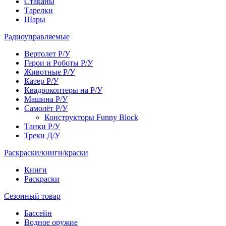
Стаканы
Тарелки
Шары
Радиоуправляемые
Вертолет Р/У
Герои и Роботы Р/У
Животные Р/У
Катер Р/У
Квадрокоптеры на Р/У
Машина Р/У
Самолёт Р/У
Конструкторы Funny Block
Танки Р/У
Треки Д/У
Раскраски/книги/краски
Книги
Раскраски
Сезонный товар
Бассейн
Водное оружие