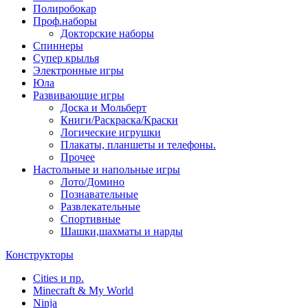
Полиробокар
Проф.наборы
Докторские наборы
Спиннеры
Супер крылья
Электронные игры
Юла
Развивающие игры
Доска и Мольберт
Книги/Раскраска/Краски
Логические игрушки
Плакаты, планшеты и телефоны.
Прочее
Настольные и напольные игры
Лото/Домино
Познавательные
Развлекательные
Спортивные
Шашки,шахматы и нарды
Конструкторы
Cities и пр.
Minecraft & My World
Ninja