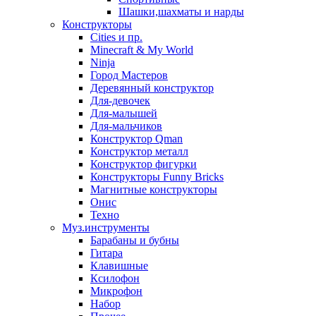
Шашки,шахматы и нарды
Конструкторы
Cities и пр.
Minecraft & My World
Ninja
Город Мастеров
Деревянный конструктор
Для-девочек
Для-малышей
Для-мальчиков
Конструктор Qman
Конструктор металл
Конструктор фигурки
Конструкторы Funny Bricks
Магнитные конструкторы
Онис
Техно
Муз.инструменты
Барабаны и бубны
Гитара
Клавишные
Ксилофон
Микрофон
Набор