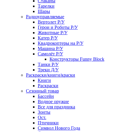
Стаканы
Тарелки
Шары
Радиоуправляемые
Вертолет Р/У
Герои и Роботы Р/У
Животные Р/У
Катер Р/У
Квадрокоптеры на Р/У
Машина Р/У
Самолёт Р/У
Конструкторы Funny Block
Танки Р/У
Треки Д/У
Раскраски/книги/краски
Книги
Раскраски
Сезонный товар
Бассейн
Водное оружие
Все для праздника
Зонты
Ост.
Птичники
Символ Нового Года