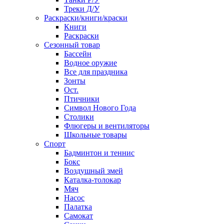
Треки Д/У
Раскраски/книги/краски
Книги
Раскраски
Сезонный товар
Бассейн
Водное оружие
Все для праздника
Зонты
Ост.
Птичники
Символ Нового Года
Столики
Флюгеры и вентиляторы
Школьные товары
Спорт
Бадминтон и теннис
Бокс
Воздушный змей
Каталка-толокар
Мяч
Насос
Палатка
Самокат