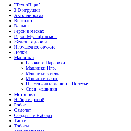
"ТехноПарк"
3 D игрушки
Автопанорама
Вертолет
Вспыш
Герои в масках
Герои Мультфильмов
Железная дорога
Игрушечное оружие
Лодки
Машинки
Гаражи и Парковки
Машинки Игр.
Машинки металл
Машинки набор
Пластиковые машины Полесье
Спец. машинки
Мотоцикл
Набор игровой
Робот
Самолет
Солдаты и Наборы
Танки
Тоботы