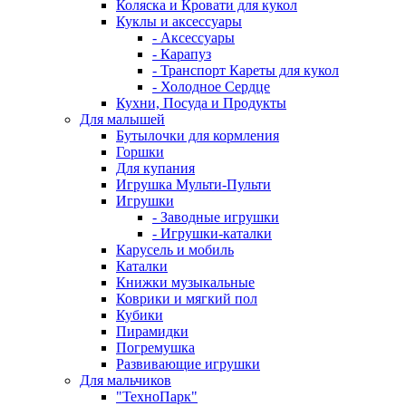
Коляска и Кровати для кукол
Куклы и аксессуары
- Аксессуары
- Карапуз
- Транспорт Кареты для кукол
- Холодное Сердце
Кухни, Посуда и Продукты
Для малышей
Бутылочки для кормления
Горшки
Для купания
Игрушка Мульти-Пульти
Игрушки
- Заводные игрушки
- Игрушки-каталки
Карусель и мобиль
Каталки
Книжки музыкальные
Коврики и мягкий пол
Кубики
Пирамидки
Погремушка
Развивающие игрушки
Для мальчиков
"ТехноПарк"