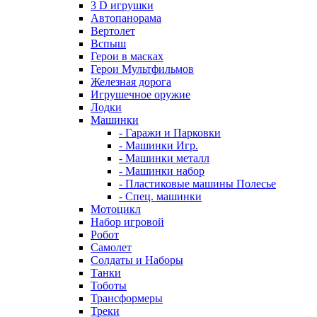
3 D игрушки
Автопанорама
Вертолет
Вспыш
Герои в масках
Герои Мультфильмов
Железная дорога
Игрушечное оружие
Лодки
Машинки
- Гаражи и Парковки
- Машинки Игр.
- Машинки металл
- Машинки набор
- Пластиковые машины Полесье
- Спец. машинки
Мотоцикл
Набор игровой
Робот
Самолет
Солдаты и Наборы
Танки
Тоботы
Трансформеры
Треки