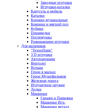
Заводные игрушки
Игрушки-каталки
Карусель и мобиль
Каталки
Книжки музыкальные
Коврики и мягкий пол
Кубики
Пирамидки
Погремушка
Развивающие игрушки
Для мальчиков
"ТехноПарк"
3 D игрушки
Автопанорама
Вертолет
Вспыш
Герои в масках
Герои Мультфильмов
Железная дорога
Игрушечное оружие
Лодки
Машинки
Гаражи и Парковки
Машинки Игр.
Машинки металл