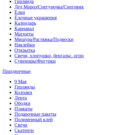
Гирлянда
Дед Мороз/Снегурочка/Снеговик
Ёлки
Ёлочные украшения
Календарь
Карнавал
Магниты
Мишура/Растяжка/Подвески
Наклейки
Открытка
Свечи, хлопушки, бенгальс. огни
Сувениры/Фигурки
Праздничные
9 Мая
Гирлянды
Колпаки
Лента
Ободки
Плакаты
Подарочные пакеты
Полимерный клей
Свечи
Скатерти