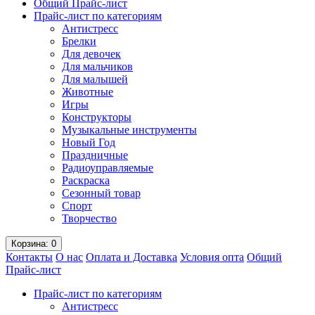
Общий Прайс-лист
Прайс-лист по категориям
Антистресс
Брелки
Для девочек
Для мальчиков
Для малышей
Животные
Игры
Конструкторы
Музыкальные инструменты
Новый Год
Праздничные
Радиоуправляемые
Раскраска
Сезонный товар
Спорт
Творчество
Корзина
: 0
Контакты
О нас
Оплата и Доставка
Условия опта
Общий
Прайс-лист
Прайс-лист по категориям
Антистресс