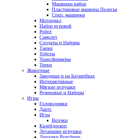
Машинки набор
Пластиковые машины Полесье
Спец. машинки
Мотоцикл
Набор игровой
Робот
Самолет
Солдаты и Наборы
Танки
Тоботы
Трансформеры
Треки
Животные
Заводные и на Батарейках
Интерактивные
Мягкие игрушки
Резиновые и Наборы
Игры
Головоломки
Дартс
Игра
Волчки
Калейдоскоп
Летающие игрушки
Липучки Bunchems